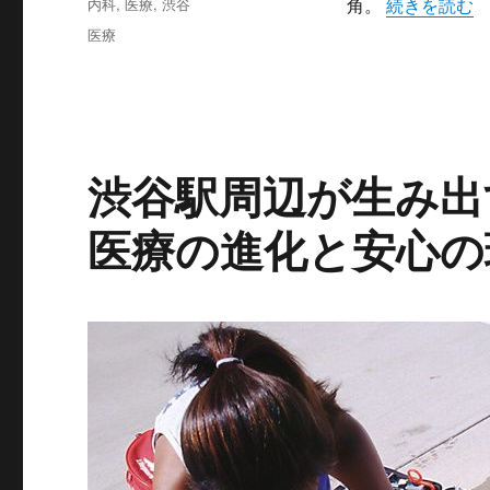
カ
“渋谷の多様
内科
,
医療
,
渋谷
角。
続きを読む
日:
テ
タ
医療
ゴ
グ
リ
ー
渋谷駅周辺が生み出
医療の進化と安心の