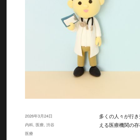
投
2026年3月24日
多くの人々が行き
稿
カ
内科
,
医療
,
渋谷
える医療機関の存
日:
テ
タ
医療
ゴ
グ