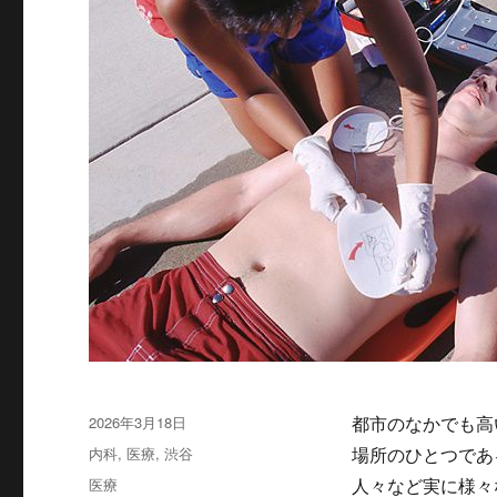
投
2026年3月18日
都市のなかでも高
稿
カ
内科
,
医療
,
渋谷
場所のひとつであ
日:
テ
タ
医療
人々など実に様々