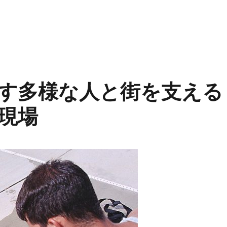
な人々を支える最先端の医療サービスと内科の新しい役割” の
す多様な人と街を支える
現場