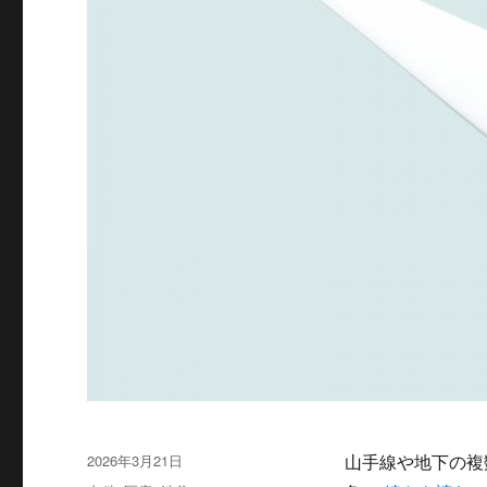
投
2026年3月21日
山手線や地下の複
稿