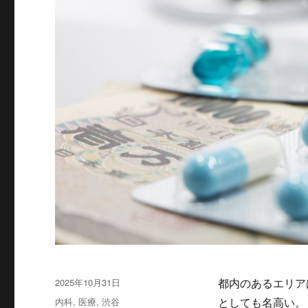
投
2025年10月31日
都内のあるエリア
稿
カ
内科
,
医療
,
渋谷
としても名高い