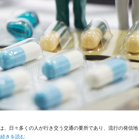
は、日々多くの人が行き交う交通の要所であり、流行の発信地
“渋谷の都市力とともに進化する住民と訪れる人の健康を守る医
。
続きを読む