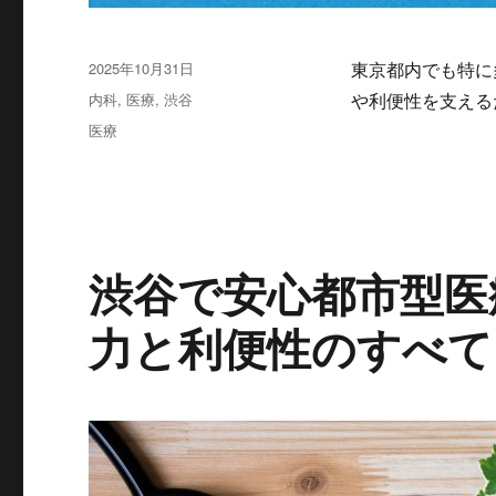
投
2025年10月31日
東京都内でも特に
稿
カ
内科
,
医療
,
渋谷
や利便性を支える
日:
テ
タ
医療
ゴ
グ
リ
ー
渋谷で安心都市型医
力と利便性のすべて