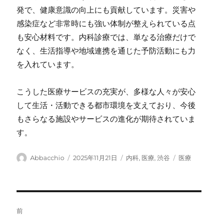
発で、健康意識の向上にも貢献しています。災害や
感染症など非常時にも強い体制が整えられている点
も安心材料です。内科診療では、単なる治療だけで
なく、生活指導や地域連携を通じた予防活動にも力
を入れています。
こうした医療サービスの充実が、多様な人々が安心
して生活・活動できる都市環境を支えており、今後
もさらなる施設やサービスの進化が期待されていま
す。
投
投
カ
タ
Abbacchio
2025年11月21日
内科
,
医療
,
渋谷
医療
稿
稿
テ
グ
者
日:
ゴ
リ
ー
投
前