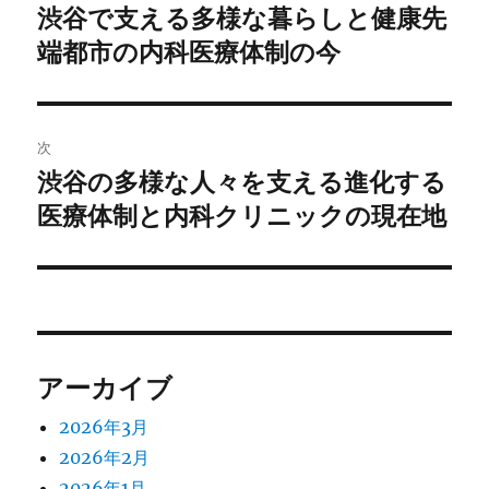
稿
渋谷で支える多様な暮らしと健康先
前
の
端都市の内科医療体制の今
ナ
投
ビ
稿:
ゲ
次
渋谷の多様な人々を支える進化する
次
ー
の
医療体制と内科クリニックの現在地
シ
投
稿:
ョ
ン
アーカイブ
2026年3月
2026年2月
2026年1月